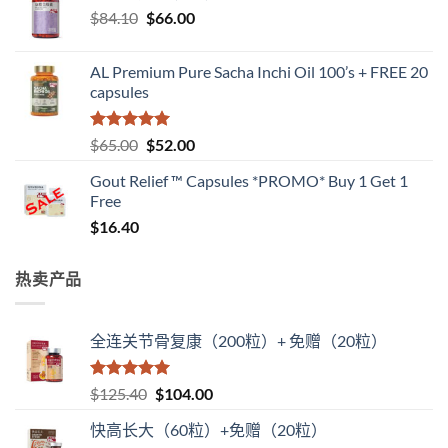
原
当
$
84.10
$
66.00
价
前
为：
价
AL Premium Pure Sacha Inchi Oil 100’s + FREE 20
$84.10。
格
capsules
为：
$66.00。
评分
5
（满
原
当
$
65.00
$
52.00
分 5 分
价
前
Gout Relief ™ Capsules *PROMO* Buy 1 Get 1
为：
价
Free
$65.00。
格
$
16.40
为：
$52.00。
热卖产品
全连关节骨复康（200粒）+ 免赠（20粒）
评分
5
（满
原
当
$
125.40
$
104.00
分 5 分
价
前
快高长大（60粒）+免赠（20粒）
为：
价