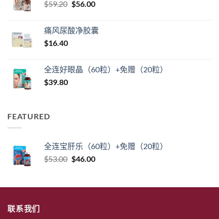
原
当
$
59.20
$
$125.40。
56.00
格
价
前
为：
为：
价
$104.00。
痛风尿酸净胶囊
$59.20。
格
$
16.40
为：
$56.00。
全连好眼晶（60粒）+免赠（20粒）
$
39.80
FEATURED
全连宝肝乐（60粒）+免赠（20粒）
原
当
$
53.00
$
46.00
价
前
为：
价
$53.00。
格
为：
联系我们
$46.00。