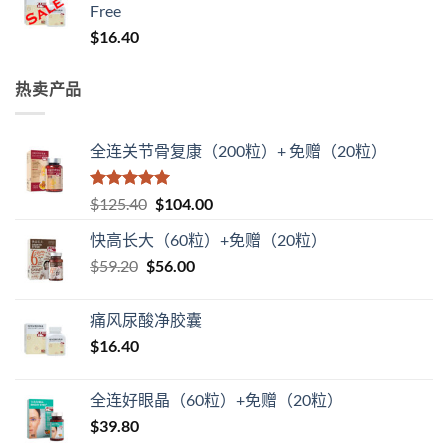
Free
$65.00。
格
$
16.40
为：
$52.00。
热卖产品
全连关节骨复康（200粒）+ 免赠（20粒）
评分
5
（满
原
当
$
125.40
$
104.00
分 5 分
价
前
快高长大（60粒）+免赠（20粒）
为：
价
原
当
$
59.20
$
$125.40。
56.00
格
价
前
为：
为：
价
$104.00。
痛风尿酸净胶囊
$59.20。
格
$
16.40
为：
$56.00。
全连好眼晶（60粒）+免赠（20粒）
$
39.80