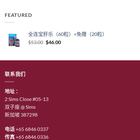
FEATURED
全连宝肝乐（60粒）+免赠（20粒）
原
当
$
53.00
$
46.00
价
前
为：
价
$53.00。
格
为：
联系我们
$46.00。
地址 ：
2 Sims Close #05-13
双子座 @ Sims
新加坡 387298
电话
+65 6846 0337
传真
+65 6846 0336