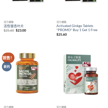
活力健脑
活力健脑
Activated Ginkgo Tablets
活性银杏叶片
*PROMO* Buy 1 Get 1 Free
原
当
$
25.60
$
23.00
价
前
$
25.60
为：
价
$25.60。
格
为：
$23.00。
销售！
新的
活力健脑
活力健脑