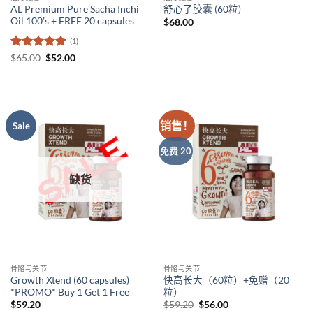
AL Premium Pure Sacha Inchi
舒心了胶囊 (60粒)
Oil 100’s + FREE 20 capsules
$
68.00
(1)
评分
5
（满
原
当
$
65.00
$
52.00
价
前
分 5 分
为：
价
$65.00。
格
为：
$52.00。
销售！
Sale
免费 20
缺货
骨骼与关节
骨骼与关节
Growth Xtend (60 capsules)
快高长大（60粒）+免赠（20
*PROMO* Buy 1 Get 1 Free
粒）
原
当
$
59.20
$
59.20
$
56.00