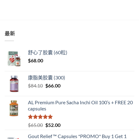
价
前
为：
价
$59.20。
格
为：
$56.00。
最新
舒心了胶囊 (60粒)
$
68.00
康脂美胶囊 (300)
原
当
$
84.10
$
66.00
价
前
为：
价
AL Premium Pure Sacha Inchi Oil 100’s + FREE 20
$84.10。
格
capsules
为：
$66.00。
评分
5
（满
原
当
$
65.00
$
52.00
分 5 分
价
前
Gout Relief ™ Capsules *PROMO* Buy 1 Get 1
为：
价