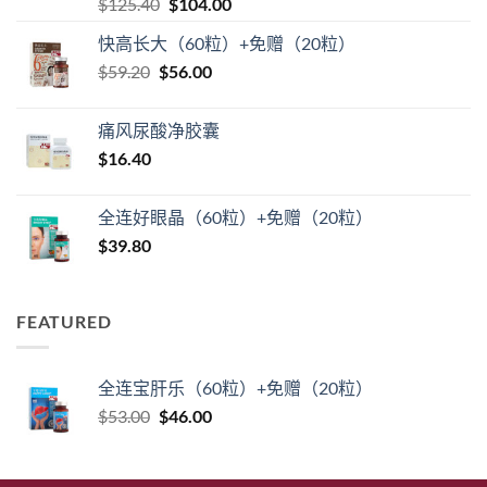
评分
5
（满
原
当
$
125.40
$
104.00
分 5 分
价
前
快高长大（60粒）+免赠（20粒）
为：
价
原
当
$
59.20
$
$125.40。
56.00
格
价
前
为：
为：
价
$104.00。
痛风尿酸净胶囊
$59.20。
格
$
16.40
为：
$56.00。
全连好眼晶（60粒）+免赠（20粒）
$
39.80
FEATURED
全连宝肝乐（60粒）+免赠（20粒）
原
当
$
53.00
$
46.00
价
前
为：
价
$53.00。
格