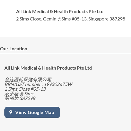
All Link Medical & Health Products Pte Ltd
2 Sims Close, Gemini@Sims #05-13, Singapore 387298
Our Location
All Link Medical & Health Products Pte Ltd
全连医药保健有限公司
BRN/GST number : 199302675W
2 Sims Close #05-13
双子座 @ Sims
新加坡 387298
View Google Map