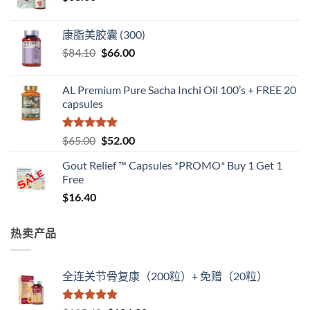
康脂美胶囊 (300)
原
当
$
84.10
$
66.00
价
前
为：
价
AL Premium Pure Sacha Inchi Oil 100’s + FREE 20
$84.10。
格
capsules
为：
$66.00。
评分
5
（满
原
当
$
65.00
$
52.00
分 5 分
价
前
Gout Relief ™ Capsules *PROMO* Buy 1 Get 1
为：
价
Free
$65.00。
格
$
16.40
为：
$52.00。
热卖产品
全连关节骨复康（200粒）+ 免赠（20粒）