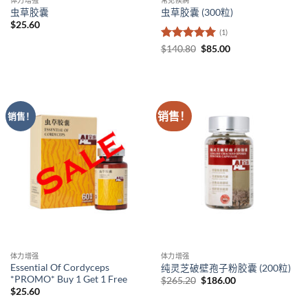
体力增强
常见疾病
虫草胶囊
虫草胶囊 (300粒)
$
25.60
(1)
评分
5
（满
原
当
$
140.80
$
85.00
价
前
分 5 分
为：
价
$140.80。
格
为：
$85.00。
销售！
销售！
体力增强
体力增强
Essential Of Cordyceps
纯灵芝破壁孢子粉胶囊 (200粒)
*PROMO* Buy 1 Get 1 Free
原
当
$
265.20
$
186.00
价
前
$
25.60
为：
价
$265.20。
格