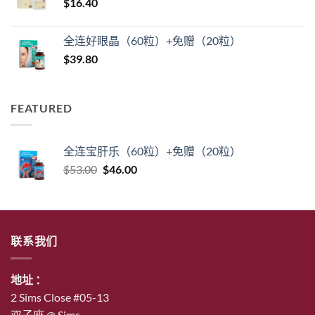
$
16.40
为：
$56.00。
全连好眼晶（60粒）+免赠（20粒）
$
39.80
FEATURED
全连宝肝乐（60粒）+免赠（20粒）
原
当
$
53.00
$
46.00
价
前
为：
价
$53.00。
格
为：
联系我们
$46.00。
地址 ：
2 Sims Close #05-13
双子座 @ Sims