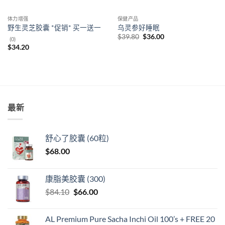
体力增强
保健产品
野生灵芝胶囊 *促销* 买一送一
乌灵参好睡眠
原
当
$
39.80
$
36.00
(0)
价
前
$
34.20
为：
价
$39.80。
格
为：
$36.00。
最新
舒心了胶囊 (60粒)
$
68.00
康脂美胶囊 (300)
原
当
$
84.10
$
66.00
价
前
为：
价
AL Premium Pure Sacha Inchi Oil 100’s + FREE 20
$84.10。
格