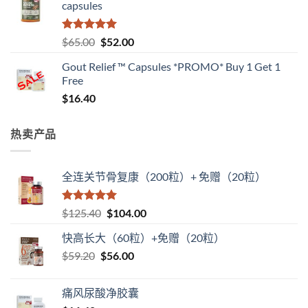
capsules
为：
$66.00。
评分
5
（满
原
当
$
65.00
$
52.00
分 5 分
价
前
Gout Relief ™ Capsules *PROMO* Buy 1 Get 1
为：
价
Free
$65.00。
格
$
16.40
为：
$52.00。
热卖产品
全连关节骨复康（200粒）+ 免赠（20粒）
评分
5
（满
原
当
$
125.40
$
104.00
分 5 分
价
前
快高长大（60粒）+免赠（20粒）
为：
价
原
当
$
59.20
$
$125.40。
56.00
格
价
前
为：
为：
价
$104.00。
痛风尿酸净胶囊
$59.20。
格