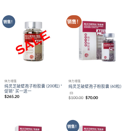
为：
$186.00。
销售！
销售！
体力增强
体力增强
纯灵芝破壁孢子粉胶囊 (200粒) *
纯灵芝破壁孢子粉胶囊 (60粒)
促销* 买一送一
(0)
$
265.20
原
当
$
100.00
$
70.00
价
前
为：
价
$100.00。
格
为：
$70.00。
销售！