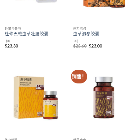
骨骼与关节
体力增强
杜仲巴戟虫草壮腰胶囊
虫草泡参胶囊
(0)
(0)
原
当
$
23.30
$
25.60
$
23.00
价
前
为：
价
$25.60。
格
为：
$23.00。
销售！