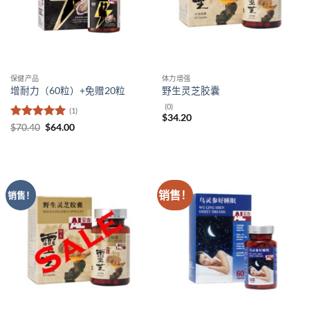
保健产品
体力增强
增耐力（60粒）+免赠20粒
野生灵芝胶囊
(0)
(1)
$
34.20
评分
5
（满
原
当
$
70.40
$
64.00
价
前
分 5 分
为：
价
$70.40。
格
为：
$64.00。
销售！
销售！