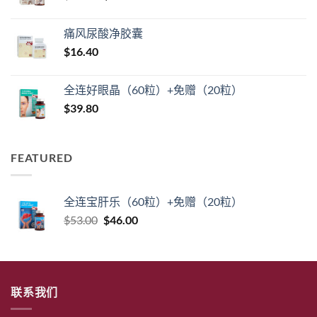
价
前
为：
为：
价
$104.00。
痛风尿酸净胶囊
$59.20。
格
$
16.40
为：
$56.00。
全连好眼晶（60粒）+免赠（20粒）
$
39.80
FEATURED
全连宝肝乐（60粒）+免赠（20粒）
原
当
$
53.00
$
46.00
价
前
为：
价
$53.00。
格
为：
联系我们
$46.00。