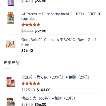
原
当
$
84.10
$
66.00
价
前
为：
价
AL Premium Pure Sacha Inchi Oil 100’s + FREE 20
$84.10。
格
capsules
为：
$66.00。
评分
5
（满
原
当
$
65.00
$
52.00
分 5 分
价
前
Gout Relief ™ Capsules *PROMO* Buy 1 Get 1
为：
价
Free
$65.00。
格
$
16.40
为：
$52.00。
热卖产品
全连关节骨复康（200粒）+ 免赠（20粒）
评分
5
（满
原
当
$
125.40
$
104.00
分 5 分
价
前
快高长大（60粒）+免赠（20粒）
为：
价
原
当
$
59.20
$
$125.40。
56.00
格