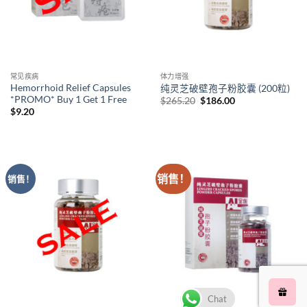
常见疾病
体力增强
Hemorrhoid Relief Capsules
纯灵芝破壁孢子粉胶囊 (200粒)
*PROMO* Buy 1 Get 1 Free
原
当
$
265.20
$
186.00
价
前
$
9.20
为：
价
$265.20。
格
为：
$186.00。
销售！
销售！
Chat