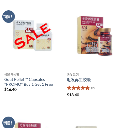
销售！
骨骼与关节
头发系列
Gout Relief ™ Capsules
毛发再生胶囊
*PROMO* Buy 1 Get 1 Free
(2)
$
16.40
评分
5
（满
$
18.40
分 5 分
销售！