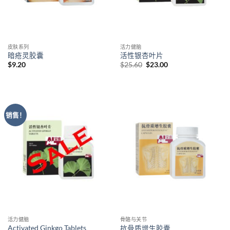
皮肤系列
活力健脑
暗疮灵胶囊
活性银杏叶片
原
当
$
9.20
$
25.60
$
23.00
价
前
为：
价
$25.60。
格
为：
$23.00。
销售！
活力健脑
骨骼与关节
Activated Ginkgo Tablets
抗骨质增生胶囊