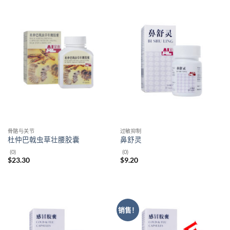
骨骼与关节
过敏抑制
杜仲巴戟虫草壮腰胶囊
鼻舒灵
(0)
(0)
$
23.30
$
9.20
销售！