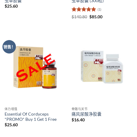
虫草胶囊
虫草胶囊 (300粒)
$
25.60
(1)
评分
5
（满
原
当
$
140.80
$
85.00
价
前
分 5 分
为：
价
$140.80。
格
为：
$85.00。
销售！
体力增强
骨骼与关节
Essential Of Cordyceps
痛风尿酸净胶囊
*PROMO* Buy 1 Get 1 Free
$
16.40
$
25.60