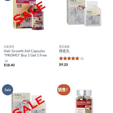
头发系列
常见疾病
Hair Growth Aid Capsules
痔疮丸
*PROMO* Buy 1 Get 1 Free
(1)
(0)
评分
5
（满
$
9.20
$
18.40
分 5 分
销售！
Sale