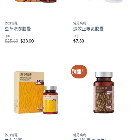
体力增强
常见疾病
虫草泡参胶囊
速效止咳灵胶囊
(0)
(0)
原
当
$
25.60
$
23.00
$
7.30
价
前
为：
价
$25.60。
格
为：
$23.00。
销售！
体力增强
常见疾病