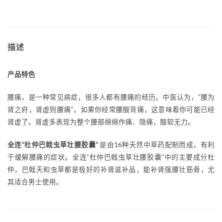
描述
产品特色
腰痛，是一种常见病症，很多人都有腰痛的经历。中医认为，“腰为
肾之府，肾虚则腰痛”，如果你经常腰酸背痛，这意味着你可能已经
肾虚了。肾虚多表现为整个腰部绵绵作痛、隐痛，酸软无力。
全连“杜仲巴戟虫草壮腰胶囊”
是由16种天然中草药配制而成，有利
于缓解腰痛的症状。全连“杜仲巴戟虫草壮腰胶囊”中的主要成分杜
仲，巴戟天和虫草都是极好的补肾滋补品，能补肾强腰壮筋骨，尤
其适合男士使用。