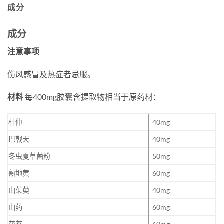
成分
成分
注意事项
伤风感冒及热症者忌服。
材料
每400mg胶囊含提取物相当于原药材：
杜仲
40mg
巴戟天
40mg
冬虫夏草菌粉
50mg
熟地黄
60mg
山茱萸
40mg
山药
60mg