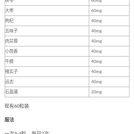
茯苓
60mg
大枣
60mg
枸杞
40mg
五味子
40mg
肉苁蓉
40mg
小茴香
40mg
牛膝
40mg
楮实子
40mg
远志
40mg
石菖蒲
20mg
现有60粒装
服法
一次3-4粒， 每日2次。