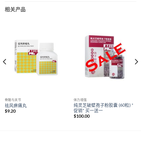
相关产品
骨骼与关节
体力增强
纯灵芝破壁孢子粉胶囊 (60粒) *
祛风痹痛丸
促销* 买一送一
$
9.20
$
100.00