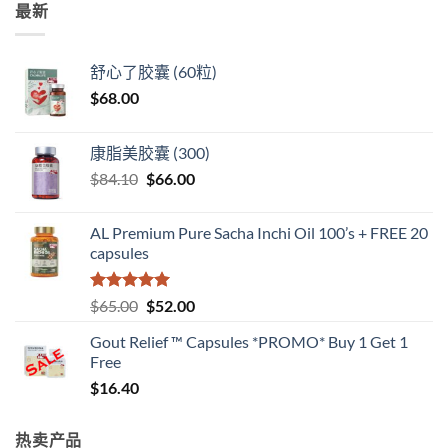
最新
舒心了胶囊 (60粒)
$
68.00
康脂美胶囊 (300)
原
当
$
84.10
$
66.00
价
前
为：
价
AL Premium Pure Sacha Inchi Oil 100’s + FREE 20
$84.10。
格
capsules
为：
$66.00。
评分
5
（满
原
当
$
65.00
$
52.00
分 5 分
价
前
Gout Relief ™ Capsules *PROMO* Buy 1 Get 1
为：
价
Free
$65.00。
格
$
16.40
为：
$52.00。
热卖产品