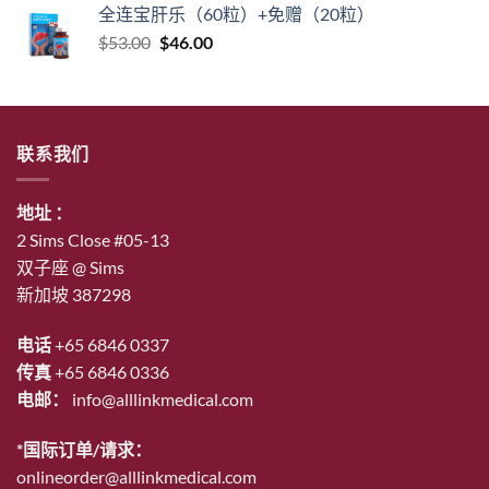
全连宝肝乐（60粒）+免赠（20粒）
原
当
$
53.00
$
46.00
价
前
为：
价
$53.00。
格
为：
联系我们
$46.00。
地址 ：
2 Sims Close #05-13
双子座 @ Sims
新加坡 387298
电话
+65 6846 0337
传真
+65 6846 0336
电邮：
info@alllinkmedical.com
*国际订单/请求：
onlineorder@alllinkmedical.com