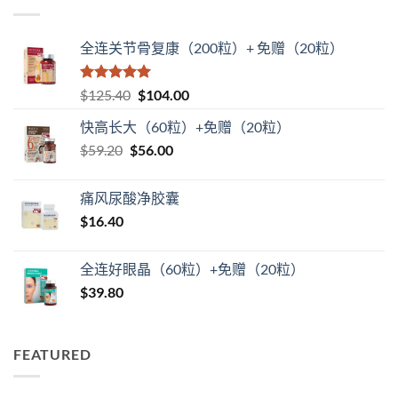
全连关节骨复康（200粒）+ 免赠（20粒）
评分
5
（满
原
当
$
125.40
$
104.00
分 5 分
价
前
快高长大（60粒）+免赠（20粒）
为：
价
原
当
$
59.20
$
$125.40。
56.00
格
价
前
为：
为：
价
$104.00。
痛风尿酸净胶囊
$59.20。
格
$
16.40
为：
$56.00。
全连好眼晶（60粒）+免赠（20粒）
$
39.80
FEATURED