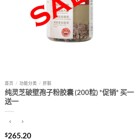
首页
/
功能分类
/
肝脏
纯灵芝破壁孢子粉胶囊 (200粒) *促销* 买一
送一
265.20
$