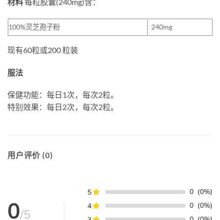
材料
每粒胶囊(240mg)含：
100%灵芝孢子粉
240mg
现有60粒或200 粒装
服法
保健功能：每日1次，每次2粒。
特别效果：每日2次，每次2粒。
用户评价 (0)
0
(0%)
5
0
0
(0%)
4
/5
0
(0%)
3