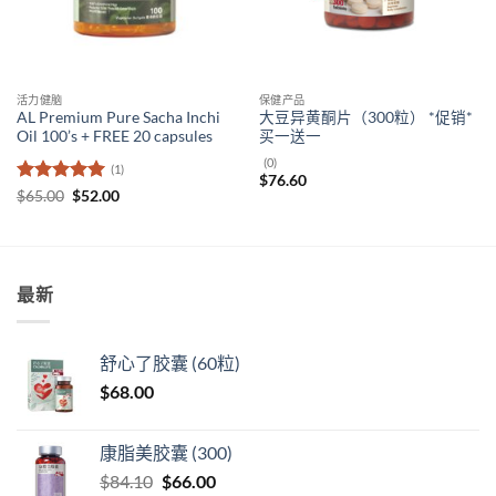
活力健脑
保健产品
AL Premium Pure Sacha Inchi
大豆异黄酮片（300粒） *促销*
Oil 100’s + FREE 20 capsules
买一送一
(0)
(1)
$
76.60
评分
5
（满
原
当
$
65.00
$
52.00
价
前
分 5 分
为：
价
$65.00。
格
为：
$52.00。
最新
舒心了胶囊 (60粒)
$
68.00
康脂美胶囊 (300)
原
当
$
84.10
$
66.00