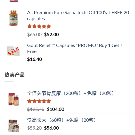
价
前
为：
价
AL Premium Pure Sacha Inchi Oil 100’s + FREE 20
$84.10。
格
capsules
为：
$66.00。
评分
5
（满
原
当
$
65.00
$
52.00
分 5 分
价
前
Gout Relief ™ Capsules *PROMO* Buy 1 Get 1
为：
价
Free
$65.00。
格
$
16.40
为：
$52.00。
热卖产品
全连关节骨复康（200粒）+ 免赠（20粒）
评分
5
（满
原
当
$
125.40
$
104.00
分 5 分
价
前
快高长大（60粒）+免赠（20粒）
为：
价
原
当
$
59.20
$
$125.40。
56.00
格
价
前
为：