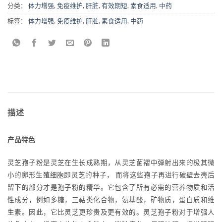
分类：
体力增强
,
免疫维护
,
肝脏
,
有效期短
,
素食适用
,
中药
标签：
体力增强
,
免疫维护
,
肝脏
,
素食适用
,
中药
描述
产品特色
灵芝孢子粉是灵芝在生长成熟期，从灵芝菌褶中弹射出来的极其微
小的卵形生殖细胞即灵芝的种子， 而将这些孢子再进行破壁去壳后
留下的部分才是孢子粉的精华。它包含了所有必需的营养物质和活
性成分，例如多糖，三萜类化合物，氨基酸，矿物质，蛋白质和维
生素。因此，它比灵芝更珍贵及更有效的。灵芝孢子粉对于增强人