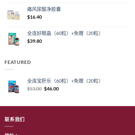
为：
价
$104.00。
痛风尿酸净胶囊
$59.20。
格
$
16.40
为：
$56.00。
全连好眼晶（60粒）+免赠（20粒）
$
39.80
FEATURED
全连宝肝乐（60粒）+免赠（20粒）
原
当
$
53.00
$
46.00
价
前
为：
价
$53.00。
格
为：
联系我们
$46.00。