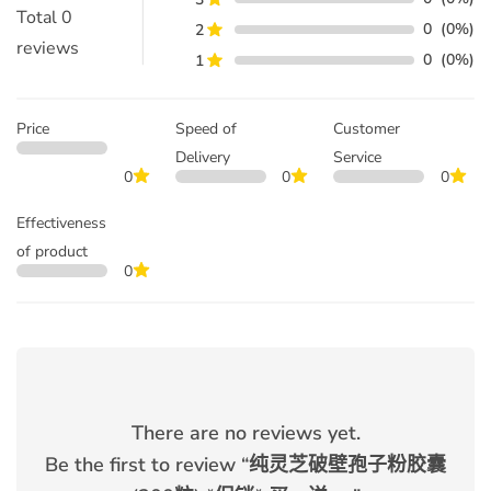
Total
0
0
(0%)
2
reviews
0
(0%)
1
Price
Speed of
Customer
Delivery
Service
0
0
0
Effectiveness
of product
0
There are no reviews yet.
Be the first to review “
纯灵芝破壁孢子粉胶囊