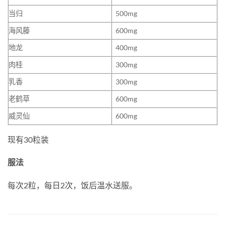
当归
500mg
海风藤
600mg
地龙
400mg
肉桂
300mg
乳香
300mg
老鹤草
600mg
威灵仙
600mg
现有30粒装
服法
每次2粒，每日2次，饭后温水送服。