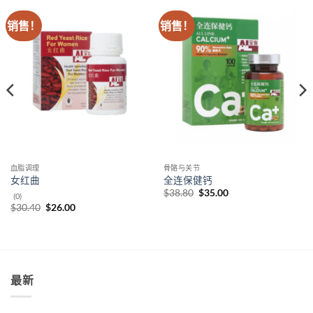
销售！
销售！
血脂调理
骨骼与关节
女红曲
全连保健钙
原
当
$
38.80
$
35.00
(0)
价
前
原
当
$
30.40
$
26.00
为：
价
价
前
$38.80。
格
为：
价
为：
$30.40。
格
$35.00。
为：
$26.00。
最新