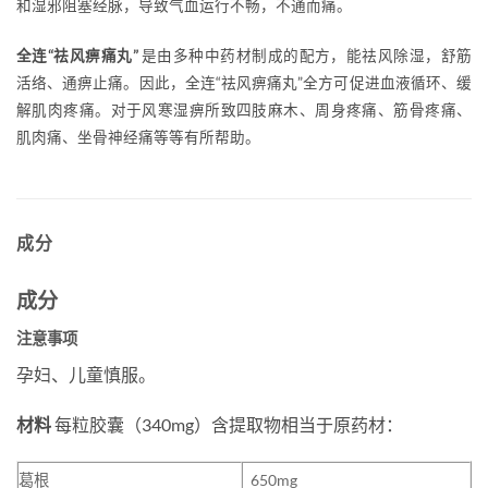
和湿邪阻塞经脉，导致气血运行不畅，不通而痛。
全连“祛风痹痛丸”
是由多种中药材制成的配方，能祛风除湿，舒筋
活络、通痹止痛。因此，全连“祛风痹痛丸”全方可促进血液循环、缓
解肌肉疼痛。对于风寒湿痹所致四肢麻木、周身疼痛、筋骨疼痛、
肌肉痛、坐骨神经痛等等有所帮助。
成分
成分
注意事项
孕妇、儿童慎服。
材料
每粒胶囊（340mg）含提取物相当于原药材：
葛根
650mg