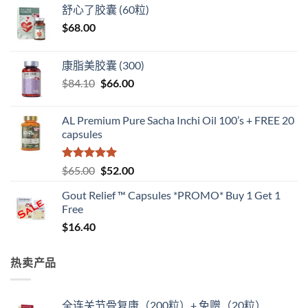
舒心了胶囊 (60粒)
$
68.00
康脂美胶囊 (300)
原
当
$
84.10
$
66.00
价
前
为：
价
AL Premium Pure Sacha Inchi Oil 100’s + FREE 20
$84.10。
格
capsules
为：
$66.00。
评分
5
（满
原
当
$
65.00
$
52.00
分 5 分
价
前
Gout Relief ™ Capsules *PROMO* Buy 1 Get 1
为：
价
Free
$65.00。
格
$
16.40
为：
$52.00。
热卖产品
全连关节骨复康（200粒）+ 免赠（20粒）