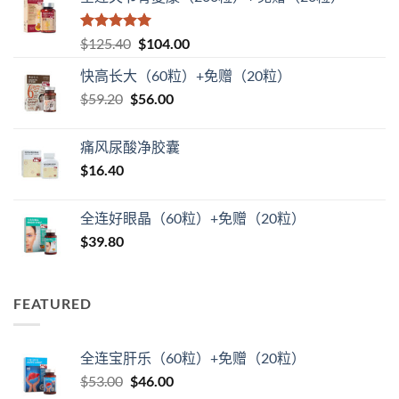
评分
5
（满
原
当
$
125.40
$
104.00
分 5 分
价
前
快高长大（60粒）+免赠（20粒）
为：
价
原
当
$
59.20
$
$125.40。
56.00
格
价
前
为：
为：
价
$104.00。
痛风尿酸净胶囊
$59.20。
格
$
16.40
为：
$56.00。
全连好眼晶（60粒）+免赠（20粒）
$
39.80
FEATURED
全连宝肝乐（60粒）+免赠（20粒）
原
当
$
53.00
$
46.00
价
前